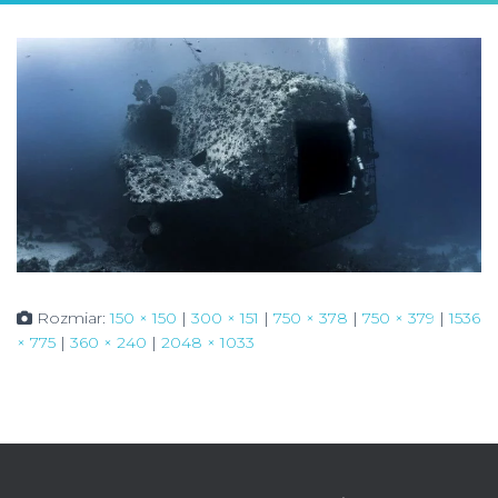
Rozmiar:
150 × 150
|
300 × 151
|
750 × 378
|
750 × 379
|
1536
× 775
|
360 × 240
|
2048 × 1033