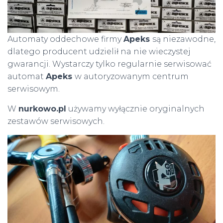
Automaty oddechowe firmy
Apeks
są niezawodne,
dlatego producent udzielił na nie wieczystej
gwarancji. Wystarczy tylko regularnie serwisować
automat
Apeks
w autoryzowanym centrum
serwisowym.
W
nurkowo.pl
używamy wyłącznie oryginalnych
zestawów serwisowych.