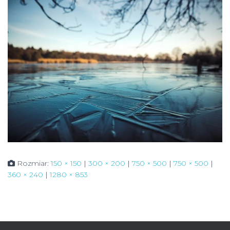
Rozmiar:
150 × 150
|
300 × 200
|
750 × 500
|
750 × 500
|
360 × 240
|
1280 × 853