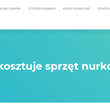
 NURKOWANIA
ZOSTAŃ NURKIEM
KURSY NURKOWE
CENTRU
 kosztuje sprzęt nur