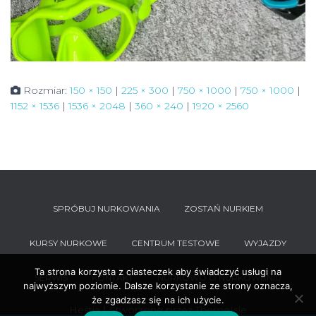
Rozmiar:
150 × 150
|
225 × 300
|
750 × 1000
|
750 × 1000
|
1152 × 1536
|
1536 × 2048
|
360 × 240
|
1920 × 2560
SPRÓBUJ NURKOWANIA
ZOSTAŃ NURKIEM
KURSY NURKOWE
CENTRUM TESTOWE
WYJAZDY
Ta strona korzysta z ciasteczek aby świadczyć usługi na
SERWIS
KONTAKT
NURKOWO O NURKOWANIU
najwyższym poziomie. Dalsze korzystanie ze strony oznacza,
że zgadzasz się na ich użycie.
Hestia | Stworzone przez
ThemeIsle