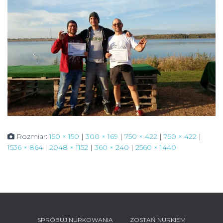
Rozmiar:
150 × 150
|
300 × 169
|
750 × 422
|
750 × 422
|
1536 × 864
|
2048 × 1152
|
360 × 240
|
2560 × 1440
SPRÓBUJ NURKOWANIA
ZOSTAŃ NURKIEM