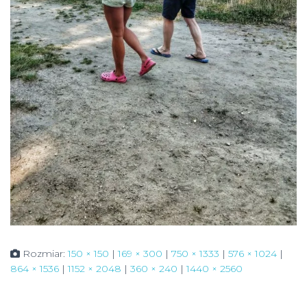
Rozmiar:
150 × 150
|
169 × 300
|
750 × 1333
|
576 × 1024
|
864 × 1536
|
1152 × 2048
|
360 × 240
|
1440 × 2560