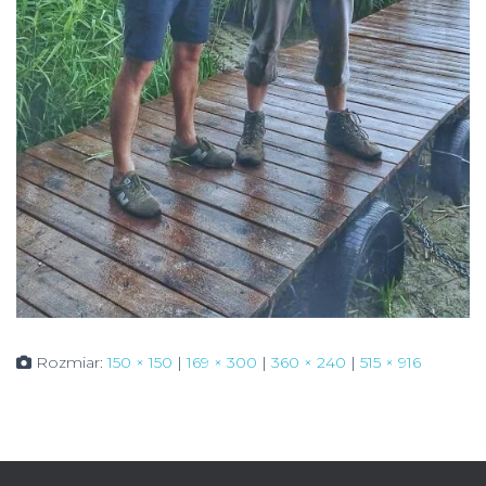
Rozmiar:
150 × 150
|
169 × 300
|
360 × 240
|
515 × 916