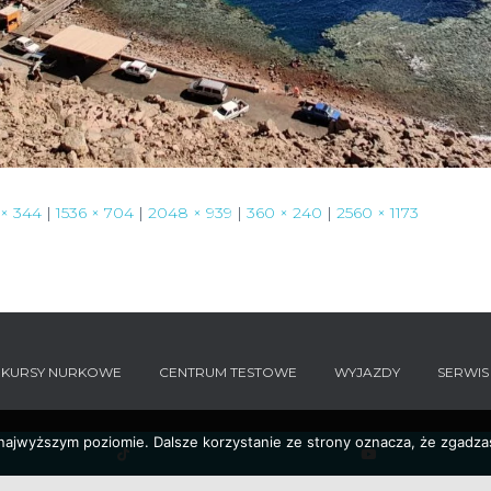
 × 344
|
1536 × 704
|
2048 × 939
|
360 × 240
|
2560 × 1173
KURSY NURKOWE
CENTRUM TESTOWE
WYJAZDY
SERWIS
 najwyższym poziomie. Dalsze korzystanie ze strony oznacza, że zgadzas
YouTube