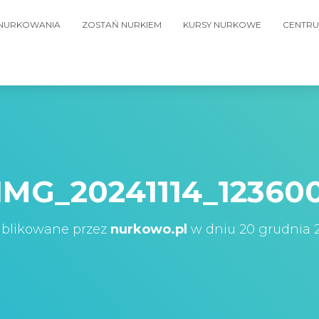
 NURKOWANIA
ZOSTAŃ NURKIEM
KURSY NURKOWE
CENTRU
IMG_20241114_12360
blikowane przez
nurkowo.pl
w dniu
20 grudnia 