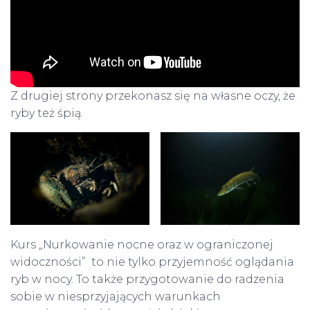
Z drugiej strony przekonasz się na własne oczy, że
ryby też śpią.
Kurs „Nurkowanie nocne oraz w ograniczonej
widoczności” to nie tylko przyjemność oglądania
ryb w nocy. To także przygotowanie do radzenia
sobie w niesprzyjających warunkach