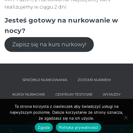
realizujemy w ciągu 2 dni.
Jesteś gotowy na nurkowanie w
nocy?
Zapisz się na kurs nurkowy!
SPRÓBUJ NURKOWANIA
ZOSTAŃ NURKIEM
KURSY NURKOWE
CENTRUM TESTOWE
WYJAZDY
Ta strona korzysta z ciasteczek aby świadczyć usługi na
SERWIS
KONTAKT
NURKOWO O NURKOWANIU
najwyższym poziomie. Dalsze korzystanie ze strony oznacza,
że zgadzasz się na ich użycie.
Hestia | Stworzone przez
ThemeIsle
Zgoda
Polityka prywatności
Phone
Google
YouTube
Facebook
Inst