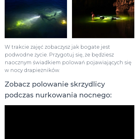
W trakcie zajęć zobaczysz jak bogate jest
podwodne życie. Przygotuj się, że będziesz
naocznym świadkiem polowań pojawiających się
w nocy drapieżników.
Zobacz polowanie skrzydlicy
podczas nurkowania nocnego: