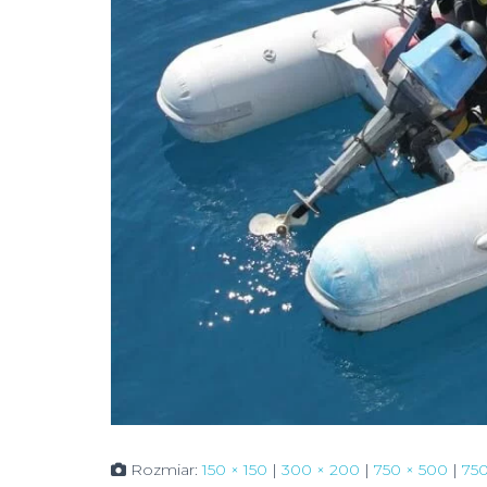
Rozmiar:
150 × 150
|
300 × 200
|
750 × 500
|
750