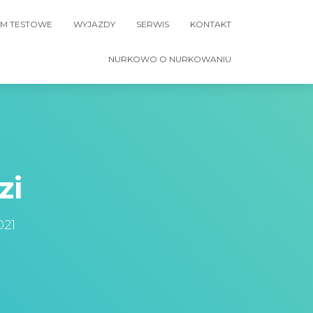
M TESTOWE
WYJAZDY
SERWIS
KONTAKT
NURKOWO O NURKOWANIU
zi
021