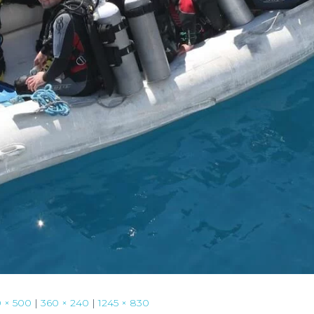
 × 500
|
360 × 240
|
1245 × 830