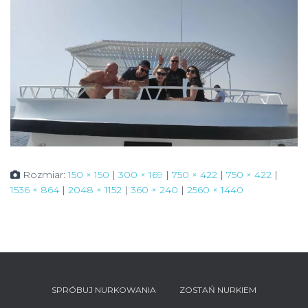
Rozmiar:
150 × 150
|
300 × 169
|
750 × 422
|
750 × 422
|
1536 × 864
|
2048 × 1152
|
360 × 240
|
2560 × 1440
SPRÓBUJ NURKOWANIA
ZOSTAŃ NURKIEM