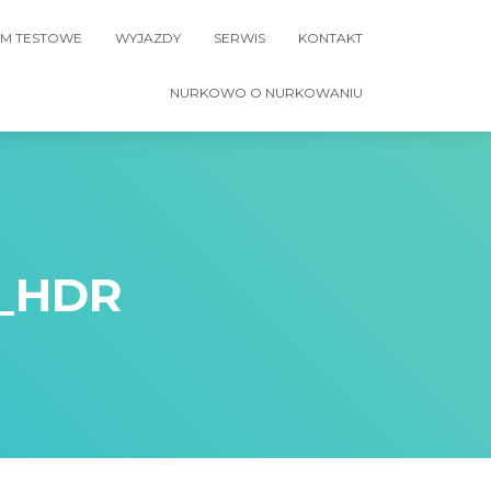
M TESTOWE
WYJAZDY
SERWIS
KONTAKT
NURKOWO O NURKOWANIU
5_HDR