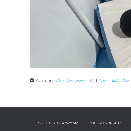
Rozmiar:
150 × 150
|
300 × 169
|
750 × 422
|
750 
SPRÓBUJ NURKOWANIA
ZOSTAŃ NURKIEM