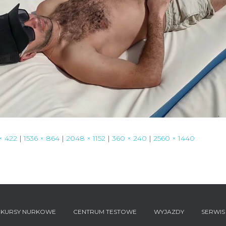
× 422
|
1536 × 864
|
2048 × 1152
|
360 × 240
|
2560 × 1440
KURSY NURKOWE
CENTRUM TESTOWE
WYJAZDY
SERWIS