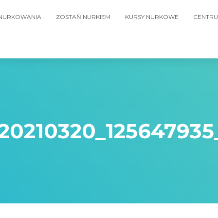
 NURKOWANIA
ZOSTAŃ NURKIEM
KURSY NURKOWE
CENTRU
20210320_12564793