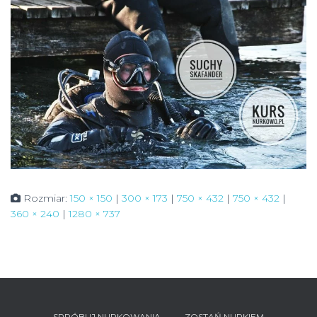
Rozmiar:
150 × 150
|
300 × 173
|
750 × 432
|
750 × 432
|
360 × 240
|
1280 × 737
SPRÓBUJ NURKOWANIA
ZOSTAŃ NURKIEM