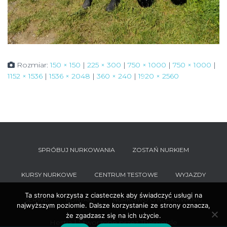
Rozmiar:
150 × 150
|
225 × 300
|
750 × 1000
|
750 × 1000
|
1152 × 1536
|
1536 × 2048
|
360 × 240
|
1920 × 2560
SPRÓBUJ NURKOWANIA
ZOSTAŃ NURKIEM
KURSY NURKOWE
CENTRUM TESTOWE
WYJAZDY
Ta strona korzysta z ciasteczek aby świadczyć usługi na
SERWIS
KONTAKT
NURKOWO O NURKOWANIU
najwyższym poziomie. Dalsze korzystanie ze strony oznacza,
że zgadzasz się na ich użycie.
Hestia | Stworzone przez
ThemeIsle