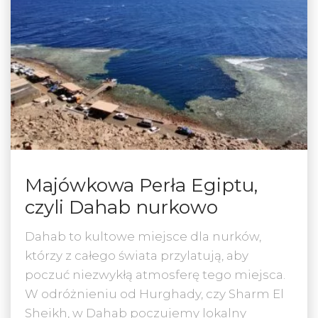
Majówkowa Perła Egiptu,
czyli Dahab nurkowo
Dahab to kultowe miejsce dla nurków,
którzy z całego świata przylatują, aby
poczuć niezwykłą atmosferę tego miejsca.
W odróżnieniu od Hurghady, czy Sharm El
Sheikh, w Dahab poczujemy lokalny