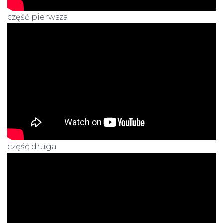
część pierwsza
część druga