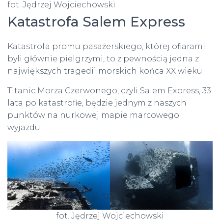
fot. Jędrzej Wojciechowski
Katastrofa Salem Express
Katastrofa promu pasażerskiego, której ofiarami
byli głównie pielgrzymi, to z pewnością jedna z
największych tragedii morskich końca XX wieku.
Titanic Morza Czerwonego, czyli Salem Express, 33
lata po katastrofie, będzie jednym z naszych
punktów na nurkowej mapie marcowego
wyjazdu.
fot. Jędrzej Wojciechowski