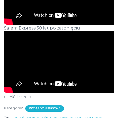
Salem Express 30 lat po zatonięciu
część trzecia
Kategorie:
WYJAZDY NURKOWE
Tagi:
egipt
safaga
salem express
wyjazdy nurkowe