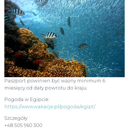
Paszport powinien być ważny minimum 6
miesięcy od daty powrotu do kraju.
Pogoda w Egipcie:
https://www.wakacje.pl/pogoda/egipt/
Szczegóły:
+48 505 960 300