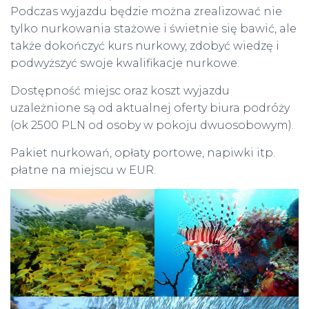
Podczas wyjazdu będzie można zrealizować nie
tylko nurkowania stażowe i świetnie się bawić, ale
także dokończyć kurs nurkowy, zdobyć wiedzę i
podwyższyć swoje kwalifikacje nurkowe.
Dostępność miejsc oraz koszt wyjazdu
uzależnione są od aktualnej oferty biura podróży
(ok 2500 PLN od osoby w pokoju dwuosobowym).
Pakiet nurkowań, opłaty portowe, napiwki itp.
płatne na miejscu w EUR.