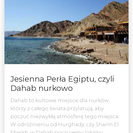
Jesienna Perła Egiptu, czyli
Dahab nurkowo
Dahab to kultowe miejsce dla nurków,
którzy z całego świata przylatują, aby
poczuć niezwykłą atmosferę tego miejsca.
W odróżnieniu od Hurghady, czy Sharm El
Sheikh, w Dahab poczujemy lokalny