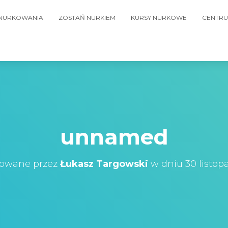
 NURKOWANIA
ZOSTAŃ NURKIEM
KURSY NURKOWE
CENTRU
unnamed
kowane przez
Łukasz Targowski
w dniu
30 listop