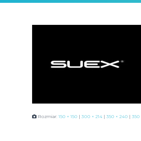
Rozmiar:
150 × 150
|
300 × 214
|
350 × 240
|
350