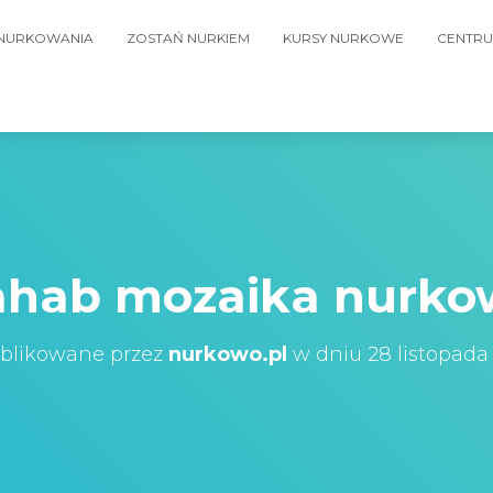
 NURKOWANIA
ZOSTAŃ NURKIEM
KURSY NURKOWE
CENTRU
ahab mozaika nurko
blikowane przez
nurkowo.pl
w dniu
28 listopada