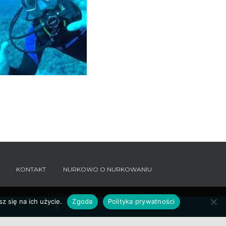
KONTAKT
NURKOWO O NURKOWANIU
Hestia | Stworzone przez
ThemeIsle
z się na ich użycie.
Zgoda
Polityka prywatności
Facebook
Instagram