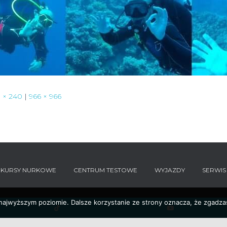
 × 240
|
966 × 966
KURSY NURKOWE
CENTRUM TESTOWE
WYJAZDY
SERWIS
 najwyższym poziomie. Dalsze korzystanie ze strony oznacza, że zgadzas
YouTube