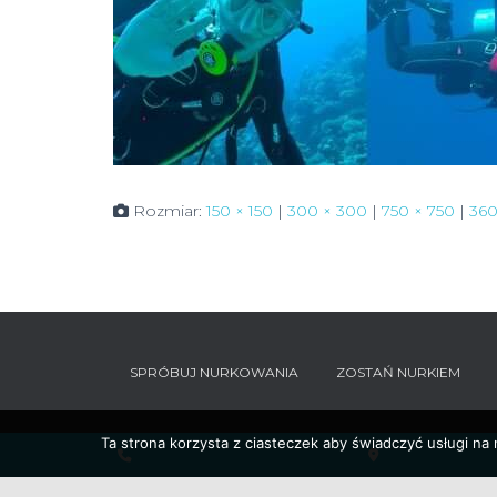
Rozmiar:
150 × 150
|
300 × 300
|
750 × 750
|
360
SPRÓBUJ NURKOWANIA
ZOSTAŃ NURKIEM
Ta strona korzysta z ciasteczek aby świadczyć usługi na
Phone
Google
Number
Maps