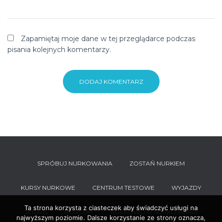
Zapamiętaj moje dane w tej przeglądarce podczas
pisania kolejnych komentarzy.
SPRÓBUJ NURKOWANIA
ZOSTAŃ NURKIEM
KURSY NURKOWE
CENTRUM TESTOWE
WYJAZDY
Ta strona korzysta z ciasteczek aby świadczyć usługi na
SERWIS
KONTAKT
NURKOWO O NURKOWANIU
najwyższym poziomie. Dalsze korzystanie ze strony oznacza,