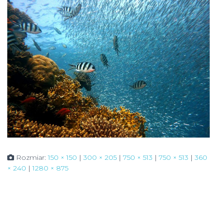
Rozmiar:
150 × 150
|
300 × 205
|
750 × 513
|
750 × 513
|
360
× 240
|
1280 × 875