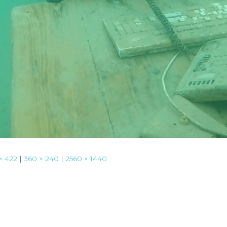
× 422
|
360 × 240
|
2560 × 1440