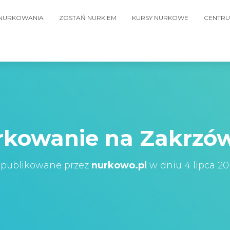
 NURKOWANIA
ZOSTAŃ NURKIEM
KURSY NURKOWE
CENTRU
rkowanie na Zakrzó
publikowane przez
nurkowo.pl
w dniu
4 lipca 20