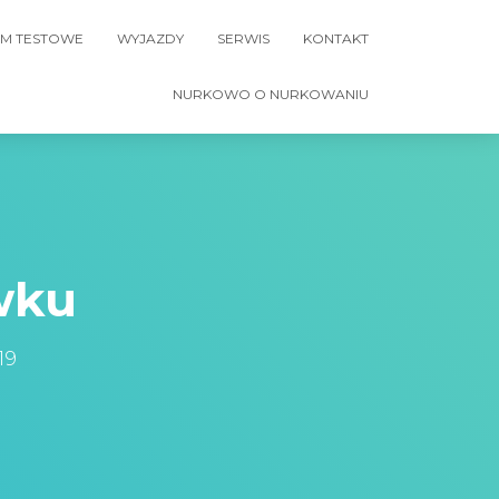
M TESTOWE
WYJAZDY
SERWIS
KONTAKT
NURKOWO O NURKOWANIU
wku
19