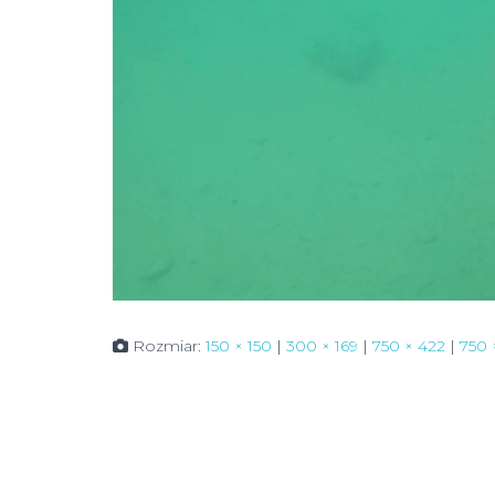
Rozmiar:
150 × 150
|
300 × 169
|
750 × 422
|
750 