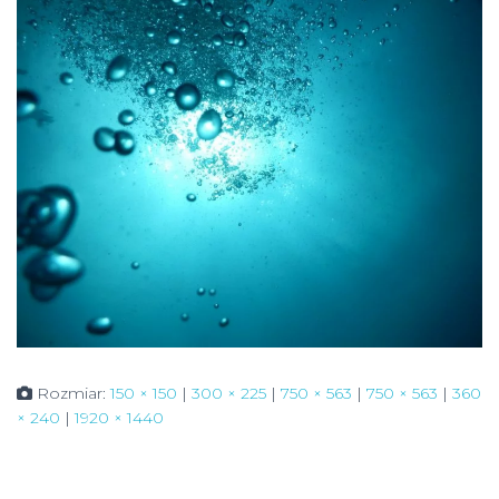
Rozmiar:
150 × 150
|
300 × 225
|
750 × 563
|
750 × 563
|
360
× 240
|
1920 × 1440